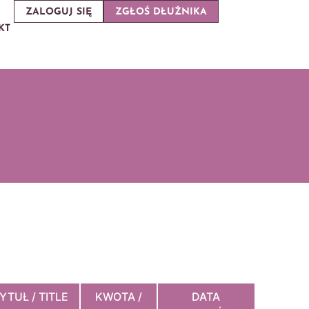
ZALOGUJ SIĘ
ZGŁOŚ DŁUŻNIKA
KT
YTUŁ / TITLE
KWOTA /
DATA